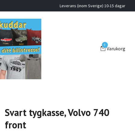
Leverans (inom Sverige) 10-15 dagar
0
Varukorg
Svart tygkasse, Volvo 740
front