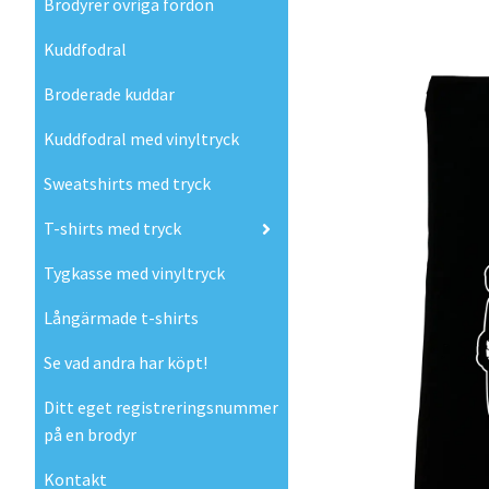
Brodyrer övriga fordon
Kuddfodral
Broderade kuddar
Kuddfodral med vinyltryck
Sweatshirts med tryck
T-shirts med tryck
Tygkasse med vinyltryck
Långärmade t-shirts
Se vad andra har köpt!
Ditt eget registreringsnummer
på en brodyr
Kontakt