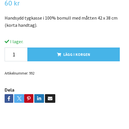
60 kr
Handsydd tygkasse i 100% bomull med måtten 42 x 38 cm
(korta handtag).
I lager.
LÄGG I KORGEN
Artikelnummer:
992
Dela