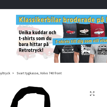
yltryck
Svart tygkasse, Volvo 740 front