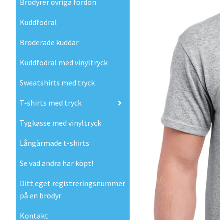
Brodyrer övriga fordon
Kuddfodral
Broderade kuddar
Kuddfodral med vinyltryck
Sweatshirts med tryck
T-shirts med tryck
Tygkasse med vinyltryck
Långärmade t-shirts
Se vad andra har köpt!
Ditt eget registreringsnummer
på en brodyr
Kontakt