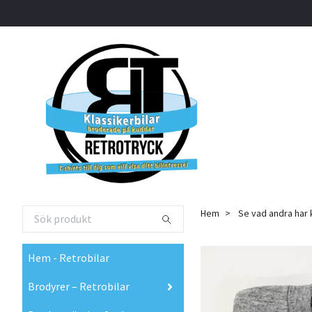
Hem
Se vad andra har 
Hem - Retrobilar
Brodyrer – Retrobilar