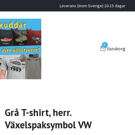
Leverans (inom Sverige) 10-15 dagar
0
Varukorg
Grå T-shirt, herr.
Växelspaksymbol VW