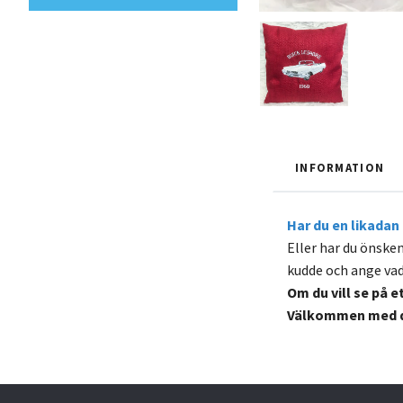
INFORMATION
Har du en likadan 
Eller har du önske
kudde och ange vad d
Om du vill se på e
Välkommen med di