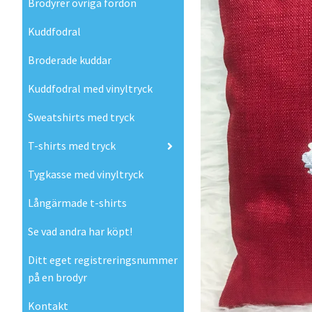
Brodyrer övriga fordon
Kuddfodral
Broderade kuddar
Kuddfodral med vinyltryck
Sweatshirts med tryck
T-shirts med tryck
Tygkasse med vinyltryck
Långärmade t-shirts
Se vad andra har köpt!
Ditt eget registreringsnummer
på en brodyr
Kontakt