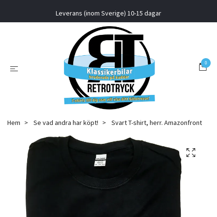
Leverans (inom Sverige) 10-15 dagar
0
Hem
Se vad andra har köpt!
Svart T-shirt, herr. Amazonfront