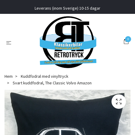
Leverans (inom Sverige) 10-15 dagar
0
Hem
Kuddfodral med vinyltryck
Svart kuddfodral, The Classic Volvo Amazon