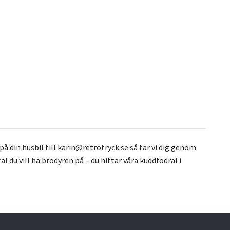
å din husbil till
karin@retrotryck.se
så tar vi dig genom
l du vill ha brodyren på – du hittar våra kuddfodral i