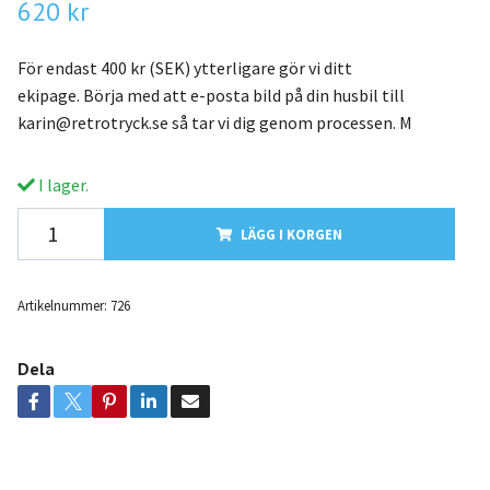
620 kr
För endast 400 kr (SEK) ytterligare gör vi ditt
ekipage. Börja med att e-posta bild på din husbil till
karin@retrotryck.se
så tar vi dig genom processen. M
I lager.
LÄGG I KORGEN
Artikelnummer:
726
Dela