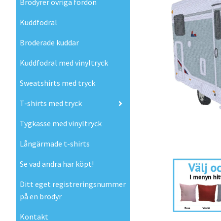
Brodyrer övriga fordon
Kuddfodral
Broderade kuddar
Kuddfodral med vinyltryck
Sweatshirts med tryck
T-shirts med tryck
Tygkasse med vinyltryck
Långärmade t-shirts
Se vad andra har köpt!
Ditt eget registreringsnummer
på en brodyr
Kontakt