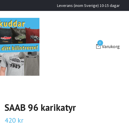
Leverans (inom Sverige) 10-15 dagar
0
Varukorg
SAAB 96 karikatyr
420 kr