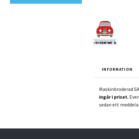
INFORMATION
Maskinbroderad SAA
ingår
i
priset.
Even
sedan ett meddelan