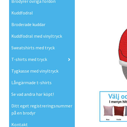
Brodyrer övriga fordon
Kuddfodral
Broderade kuddar
Kuddfodral med vinyltryck
Sweatshirts med tryck
T-shirts med tryck
Tygkasse med vinyltryck
Långärmade t-shirts
Se vad andra har köpt!
Ditt eget registreringsnummer
på en brodyr
Kontakt