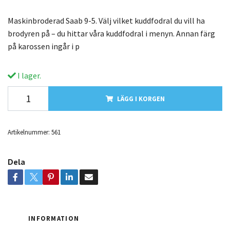
Maskinbroderad Saab 9-5. Välj vilket kuddfodral du vill ha
brodyren på – du hittar våra kuddfodral i menyn. Annan färg
på karossen ingår i p
I lager.
LÄGG I KORGEN
Artikelnummer:
561
Dela
INFORMATION