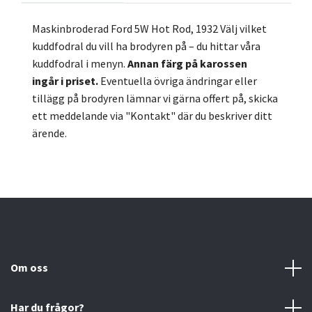
Maskinbroderad Ford 5W Hot Rod, 1932
Välj vilket
kuddfodral du vill ha brodyren på – du hittar våra
kuddfodral i menyn.
Annan färg på karossen
ingår
i
priset.
Eventuella övriga ändringar eller
tillägg på brodyren lämnar vi gärna offert på, skicka
ett meddelande via "Kontakt" där du beskriver ditt
ärende.
Om oss
Har du frågor?