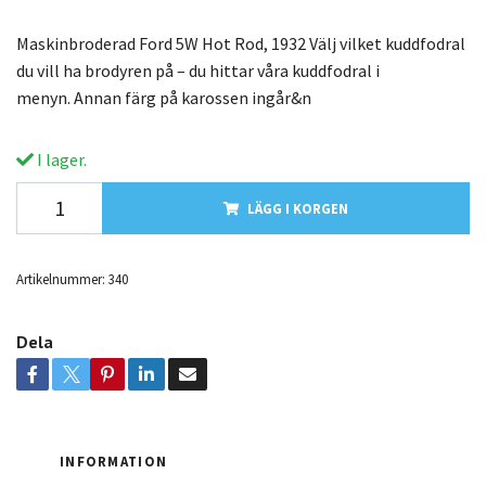
Maskinbroderad Ford 5W Hot Rod, 1932 Välj vilket kuddfodral
du vill ha brodyren på – du hittar våra kuddfodral i
menyn. Annan färg på karossen ingår&n
I lager.
LÄGG I KORGEN
Artikelnummer:
340
Dela
INFORMATION