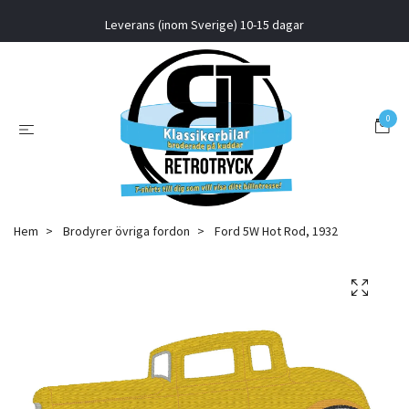
Leverans (inom Sverige) 10-15 dagar
0
Hem
Brodyrer övriga fordon
Ford 5W Hot Rod, 1932