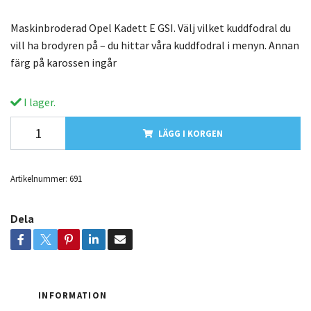
Maskinbroderad Opel Kadett E GSI. Välj vilket kuddfodral du
vill ha brodyren på – du hittar våra kuddfodral i menyn. Annan
färg på karossen ingår
I lager.
LÄGG I KORGEN
Artikelnummer:
691
Dela
INFORMATION