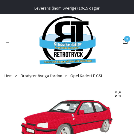
Leverans (inom Sverige) 10-15 dagar
0
Hem
Brodyrer övriga fordon
Opel Kadett E GSI