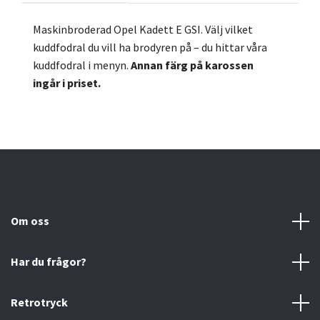
Maskinbroderad Opel Kadett E GSI.
Välj vilket
kuddfodral du vill ha brodyren på – du hittar våra
kuddfodral i menyn.
Annan färg på karossen
ingår
i
priset.
Om oss
Har du frågor?
Retrotryck