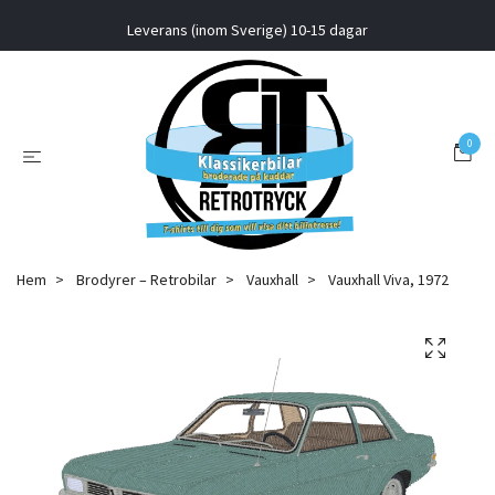
Leverans (inom Sverige) 10-15 dagar
0
Hem
Brodyrer – Retrobilar
Vauxhall
Vauxhall Viva, 1972