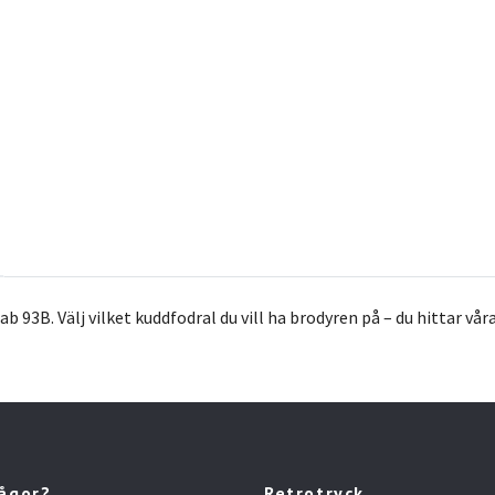
ab 93B.
Välj vilket kuddfodral du vill ha brodyren på – du hittar vå
rågor?
Retrotryck