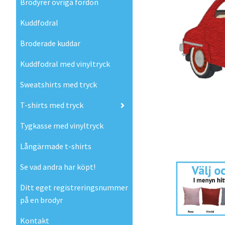
Brodyrer övriga fordon
Kuddfodral
Broderade kuddar
Kuddfodral med vinyltryck
Sweatshirts med tryck
T-shirts med tryck
Tygkasse med vinyltryck
Långärmade t-shirts
Se vad andra har köpt!
Ditt eget registreringsnummer
på en brodyr
Kontakt