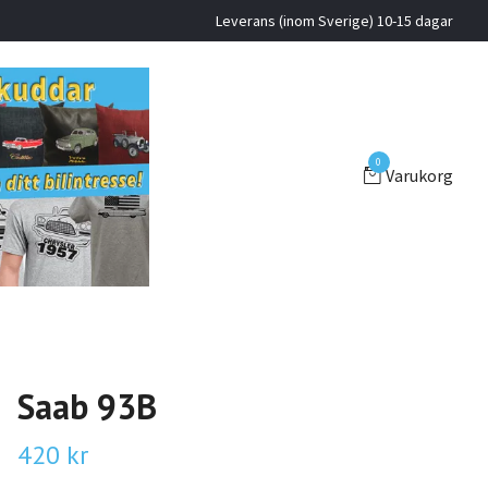
Leverans (inom Sverige) 10-15 dagar
0
Varukorg
Saab 93B
420 kr