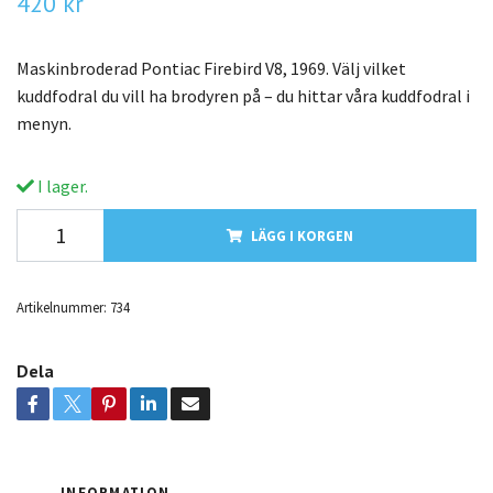
420 kr
Maskinbroderad Pontiac Firebird V8, 1969. Välj vilket
kuddfodral du vill ha brodyren på – du hittar våra kuddfodral i
menyn.
I lager.
LÄGG I KORGEN
Artikelnummer:
734
Dela
INFORMATION