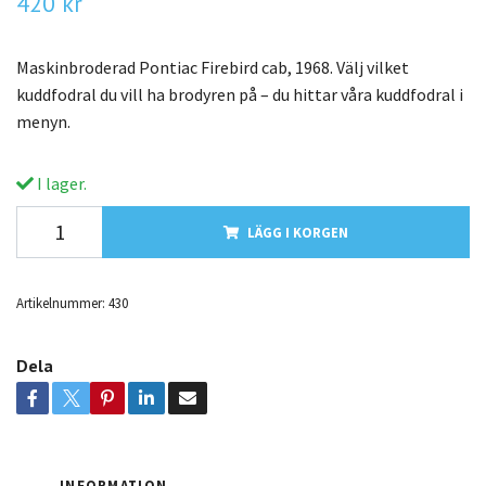
420 kr
Maskinbroderad Pontiac Firebird cab, 1968. Välj vilket
kuddfodral du vill ha brodyren på – du hittar våra kuddfodral i
menyn.
I lager.
LÄGG I KORGEN
Artikelnummer:
430
Dela
INFORMATION