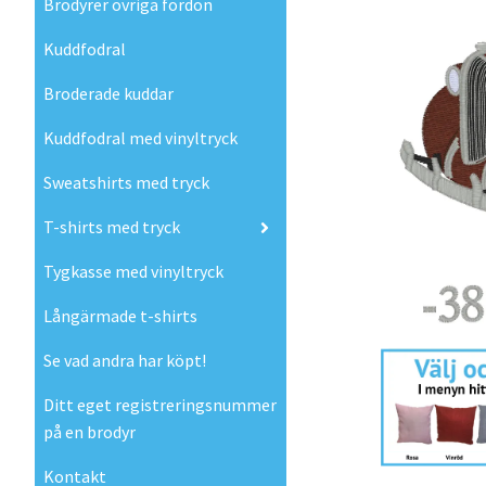
Brodyrer övriga fordon
Kuddfodral
Broderade kuddar
Kuddfodral med vinyltryck
Sweatshirts med tryck
T-shirts med tryck
Tygkasse med vinyltryck
Långärmade t-shirts
Se vad andra har köpt!
Ditt eget registreringsnummer
på en brodyr
Kontakt