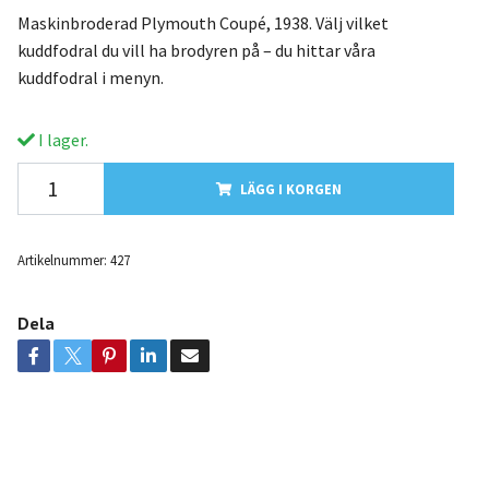
Maskinbroderad Plymouth Coupé, 1938. Välj vilket
kuddfodral du vill ha brodyren på – du hittar våra
kuddfodral i menyn.
I lager.
LÄGG I KORGEN
Artikelnummer:
427
Dela