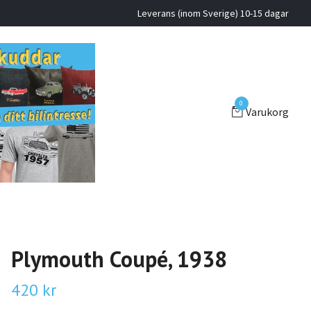
Leverans (inom Sverige) 10-15 dagar
0
Varukorg
Plymouth Coupé, 1938
420 kr