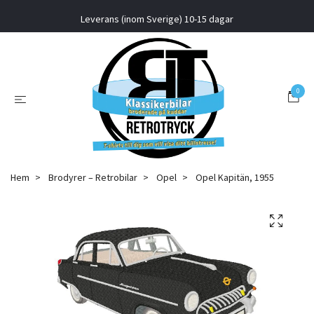
Leverans (inom Sverige) 10-15 dagar
0
Hem
Brodyrer – Retrobilar
Opel
Opel Kapitän, 1955