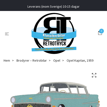
Leverans (inom Sverige) 10-15 dagar
0
Hem
Brodyrer – Retrobilar
Opel
Opel Kapitan, 1959