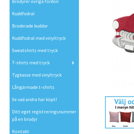
Brodyrer övriga fordon
Kuddfodral
Broderade kuddar
Kuddfodral med vinyltryck
Sweatshirts med tryck
T-shirts med tryck
Tygkasse med vinyltryck
Långärmade t-shirts
Se vad andra har köpt!
Ditt eget registreringsnummer
på en brodyr
Kontakt