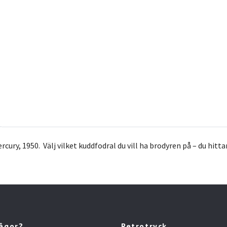
rcury, 1950.
Välj vilket kuddfodral du vill ha brodyren på – du hitt
rågor?
Retrotryck