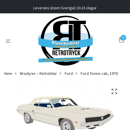
Leverans (inom Sverige) 10-15 dagar
0
Hem
Brodyrer – Retrobilar
Ford
Ford Torino cab, 1970