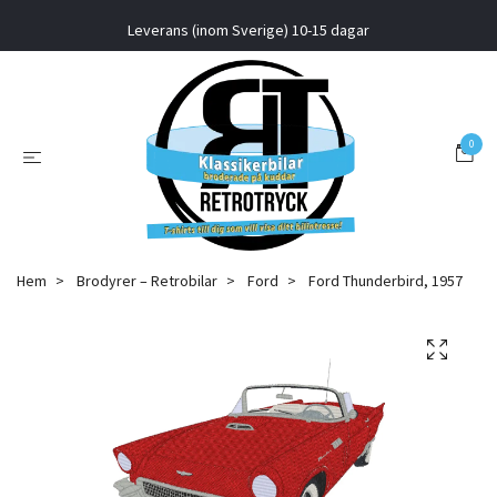
Leverans (inom Sverige) 10-15 dagar
0
Hem
Brodyrer – Retrobilar
Ford
Ford Thunderbird, 1957