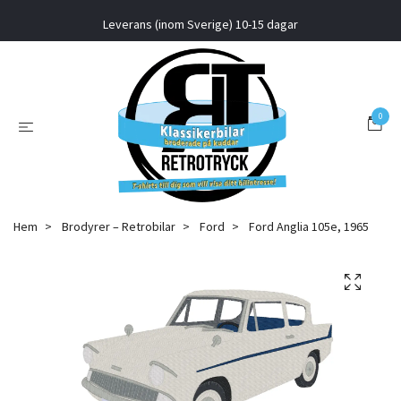
Leverans (inom Sverige) 10-15 dagar
0
Hem
Brodyrer – Retrobilar
Ford
Ford Anglia 105e, 1965