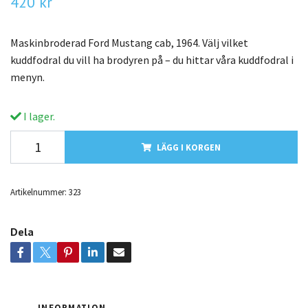
420 kr
Maskinbroderad Ford Mustang cab, 1964. Välj vilket
kuddfodral du vill ha brodyren på – du hittar våra kuddfodral i
menyn.
I lager.
LÄGG I KORGEN
Artikelnummer:
323
Dela
INFORMATION