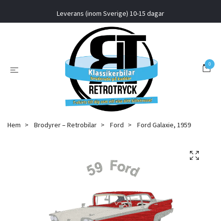
Leverans (inom Sverige) 10-15 dagar
0
Hem
Brodyrer – Retrobilar
Ford
Ford Galaxie, 1959