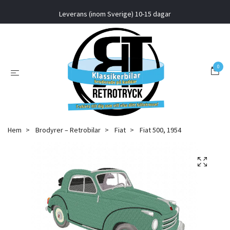
Leverans (inom Sverige) 10-15 dagar
0
Hem
Brodyrer – Retrobilar
Fiat
Fiat 500, 1954