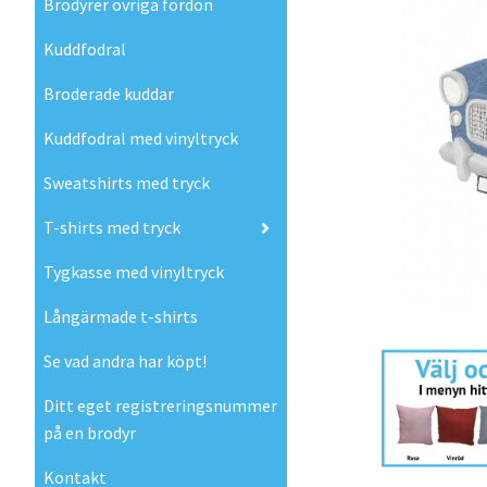
Brodyrer övriga fordon
Kuddfodral
Broderade kuddar
Kuddfodral med vinyltryck
Sweatshirts med tryck
T-shirts med tryck
Tygkasse med vinyltryck
Långärmade t-shirts
Se vad andra har köpt!
Ditt eget registreringsnummer
på en brodyr
Kontakt