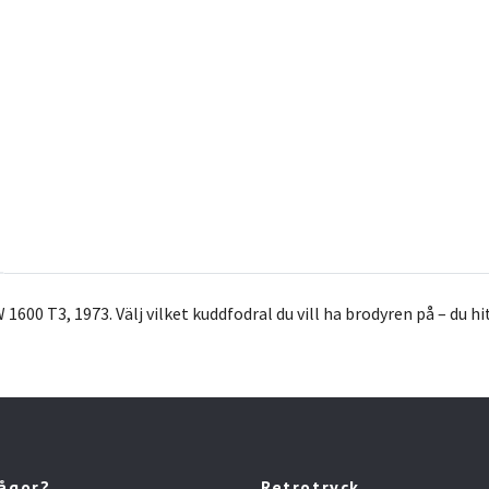
 1600 T3, 1973.
Välj vilket kuddfodral du vill ha brodyren på – du h
rågor?
Retrotryck