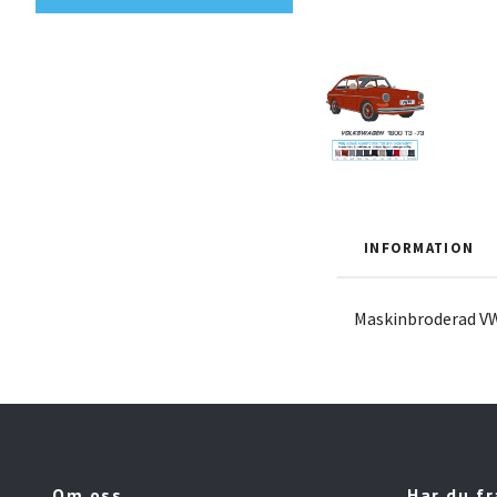
INFORMATION
Maskinbroderad VW
Om oss
Har du f