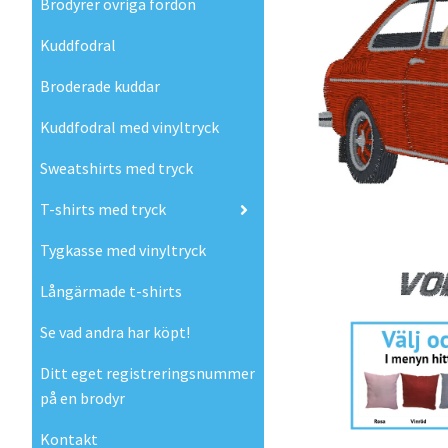
Brodyrer övriga fordon
Kuddfodral
Broderade kuddar
Kuddfodral med vinyltryck
Sweatshirts med tryck
T-shirts med tryck
Tygkasse med vinyltryck
Långärmade t-shirts
Se vad andra har köpt!
Ditt eget registreringsnummer
på en brodyr
Kontakt