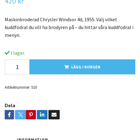
420 kr
Maskinbroderad Chrysler Windsor 4d, 1955. Välj vilket
kuddfodral du vill ha brodyren på – du hittar våra kuddfodral i
menyn.
I lager.
LÄGG I KORGEN
Artikelnummer:
510
Dela
INFORMATION