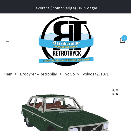
Leverans (inom Sverige) 10-15 dagar
0
Hem
Brodyrer – Retrobilar
Volvo
Volvo142, 1971