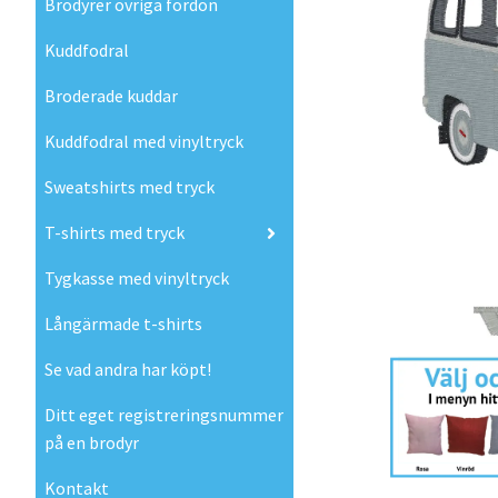
Brodyrer övriga fordon
Kuddfodral
Broderade kuddar
Kuddfodral med vinyltryck
Sweatshirts med tryck
T-shirts med tryck
Tygkasse med vinyltryck
Långärmade t-shirts
Se vad andra har köpt!
Ditt eget registreringsnummer
på en brodyr
Kontakt