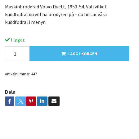
Maskinbroderad Volvo Duett, 1953-54. Välj vilket
kuddfodral du vill ha brodyren på – du hittar våra
kuddfodral i menyn.
I lager.
LÄGG I KORGEN
Artikelnummer:
447
Dela