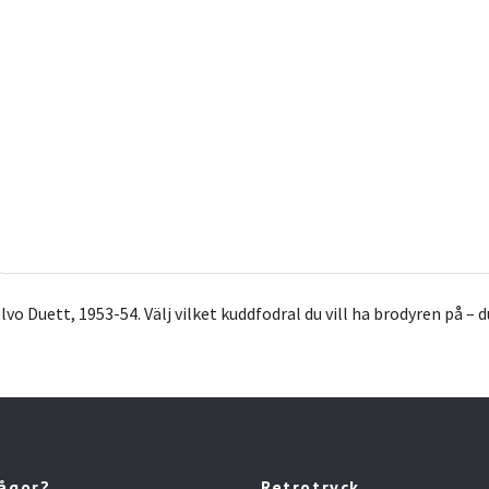
lvo Duett, 1953-54.
Välj vilket kuddfodral du vill ha brodyren på – 
rågor?
Retrotryck