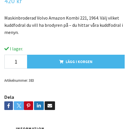
420 kr
Maskinbroderad Volvo Amazon Kombi 221, 1964. Välj vilket
kuddfodral du vill ha brodyren på – du hittar våra kuddfodral i
menyn.
I lager.
LÄGG I KORGEN
Artikelnummer:
383
Dela
INFORMATION