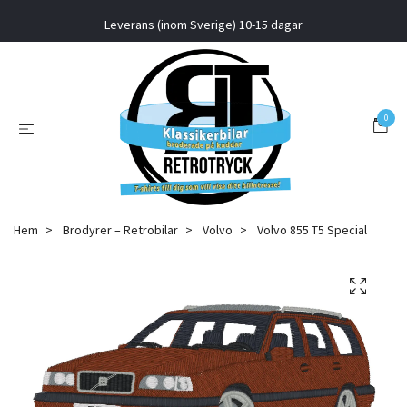
Leverans (inom Sverige) 10-15 dagar
0
Hem
Brodyrer – Retrobilar
Volvo
Volvo 855 T5 Special