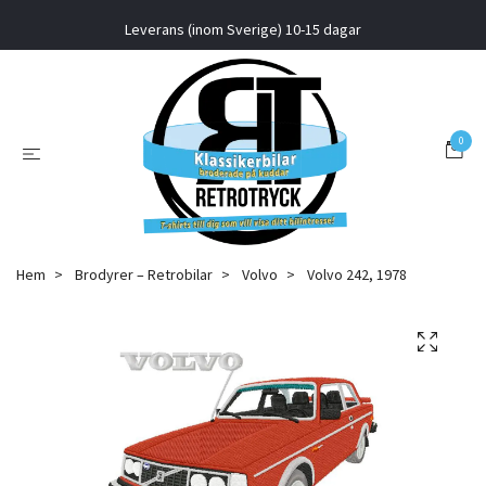
Leverans (inom Sverige) 10-15 dagar
0
Hem
Brodyrer – Retrobilar
Volvo
Volvo 242, 1978