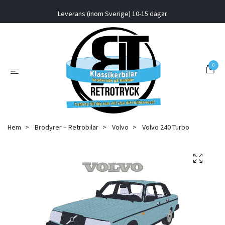
Leverans (inom Sverige) 10-15 dagar
0
Hem
Brodyrer – Retrobilar
Volvo
Volvo 240 Turbo