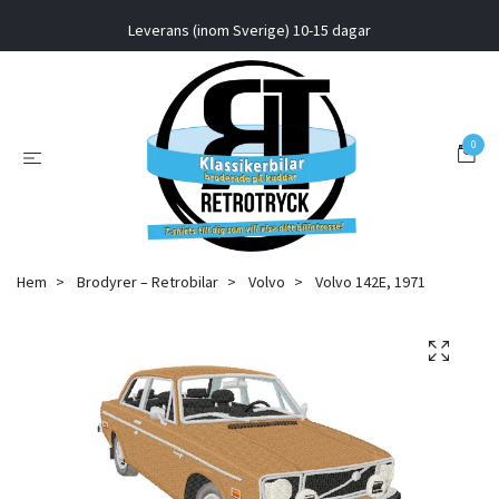
Leverans (inom Sverige) 10-15 dagar
0
Hem
Brodyrer – Retrobilar
Volvo
Volvo 142E, 1971