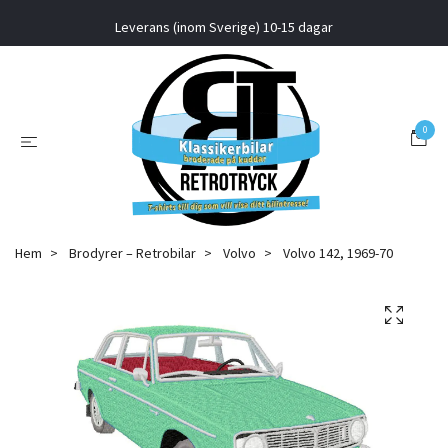
Leverans (inom Sverige) 10-15 dagar
0
Hem
Brodyrer – Retrobilar
Volvo
Volvo 142, 1969-70