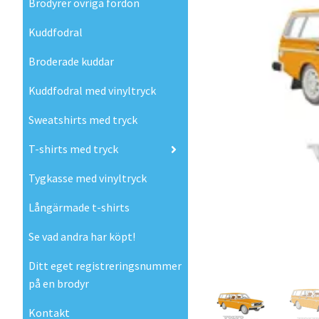
Brodyrer övriga fordon
Kuddfodral
Broderade kuddar
Kuddfodral med vinyltryck
Sweatshirts med tryck
T-shirts med tryck
Tygkasse med vinyltryck
Långärmade t-shirts
Se vad andra har köpt!
Ditt eget registreringsnummer
på en brodyr
Kontakt