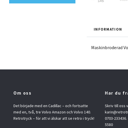
INFORMATION
Maskinbroderad Vol
Om oss
Har du f
Det började med en Cadillac – och fortsatte
Skriv till oss
med en, två, tre Volvo Amazon och Volvo 140.
karin@retrot
Retrotryck – för att vi älskar att se retro i tryck!
0703-233436.
5580