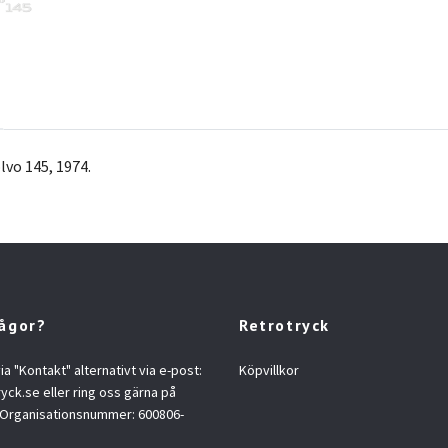
vo 145, 1974.
rågor?
Retrotryck
 via "Kontakt" alternativt via e-post:
Köpvillkor
ryck.se
eller ring oss gärna på
 Organisationsnummer: 600806-