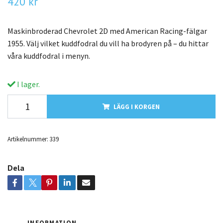
420 kr
Maskinbroderad Chevrolet 2D med American Racing-fälgar
1955. Välj vilket kuddfodral du vill ha brodyren på – du hittar
våra kuddfodral i menyn.
I lager.
LÄGG I KORGEN
Artikelnummer:
339
Dela
INFORMATION