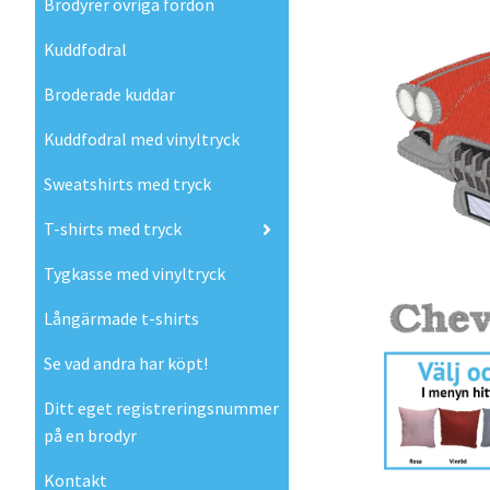
Brodyrer övriga fordon
Kuddfodral
Broderade kuddar
Kuddfodral med vinyltryck
Sweatshirts med tryck
T-shirts med tryck
Tygkasse med vinyltryck
Långärmade t-shirts
Se vad andra har köpt!
Ditt eget registreringsnummer
på en brodyr
Kontakt