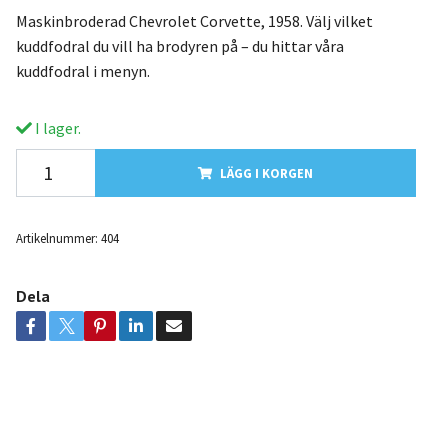
Maskinbroderad Chevrolet Corvette, 1958. Välj vilket
kuddfodral du vill ha brodyren på – du hittar våra
kuddfodral i menyn.
I lager.
LÄGG I KORGEN
Artikelnummer:
404
Dela