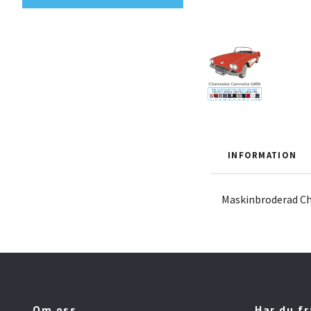
INFORMATION
Maskinbroderad Chev
Om oss
Har du f