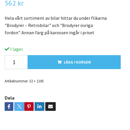
562 kr
Hela vårt sortiment av bilar hittar du under flikarna
"Brodyrer – Retrobilar" och "Brodyrer övriga
fordon". Annan färg på karossen ingår i priset
I lager.
LÄGG I KORGEN
Artikelnummer:
32 + 1105
Dela