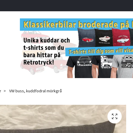
r
VW buss, kuddfodral mörkgrå