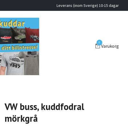
Leverans (inom Sverige) 10-15 dagar
0
Varukorg
VW buss, kuddfodral
mörkgrå