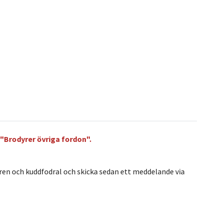
h "Brodyrer övriga fordon".
dyren och kuddfodral och skicka sedan ett meddelande via