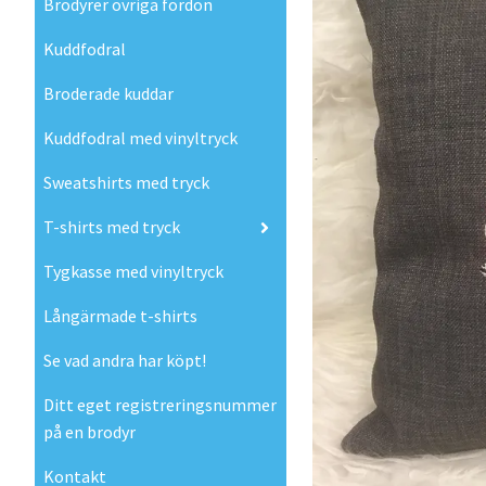
Brodyrer övriga fordon
Kuddfodral
Broderade kuddar
Kuddfodral med vinyltryck
Sweatshirts med tryck
T-shirts med tryck
Tygkasse med vinyltryck
Långärmade t-shirts
Se vad andra har köpt!
Ditt eget registreringsnummer
på en brodyr
Kontakt