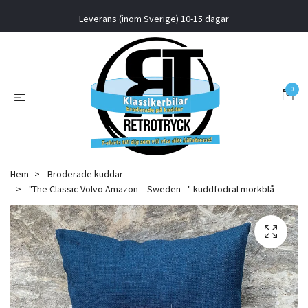
Leverans (inom Sverige) 10-15 dagar
0
Hem
Broderade kuddar
"The Classic Volvo Amazon – Sweden –" kuddfodral mörkblå