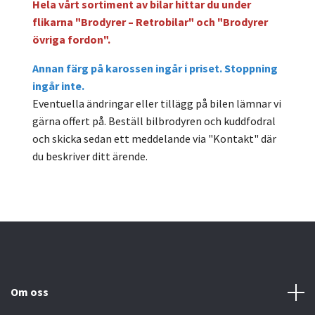
Hela vårt sortiment av bilar hittar du under
flikarna "Brodyrer – Retrobilar" och "Brodyrer
övriga fordon".
Annan färg på karossen ingår
i
priset.
Stoppning
ingår inte.
Eventuella ändringar eller tillägg på bilen lämnar vi
gärna offert på. Beställ bilbrodyren och kuddfodral
och skicka sedan ett meddelande via "Kontakt" där
du beskriver ditt ärende.
Om oss